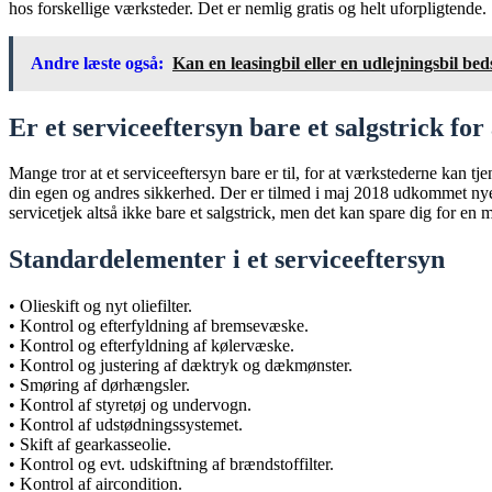
hos forskellige værksteder. Det er nemlig gratis og helt uforpligtende.
Andre læste også:
Kan en leasingbil eller en udlejningsbil beds
Er et serviceeftersyn bare et salgstrick for
Mange tror at et serviceeftersyn bare er til, for at værkstederne kan tje
din egen og andres sikkerhed. Der er tilmed i maj 2018 udkommet nye regl
servicetjek altså ikke bare et salgstrick, men det kan spare dig for en
Standardelementer i et serviceeftersyn
• Olieskift og nyt oliefilter.
• Kontrol og efterfyldning af bremsevæske.
• Kontrol og efterfyldning af kølervæske.
• Kontrol og justering af dæktryk og dækmønster.
• Smøring af dørhængsler.
• Kontrol af styretøj og undervogn.
• Kontrol af udstødningssystemet.
• Skift af gearkasseolie.
• Kontrol og evt. udskiftning af brændstoffilter.
• Kontrol af aircondition.