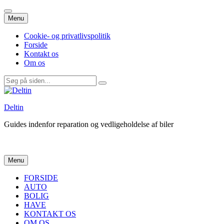
Videre
Menu
til
indhold
Cookie- og privatlivspolitik
Forside
Kontakt os
Om os
Søg
efter:
Deltin
Guides indenfor reparation og vedligeholdelse af biler
Videre
Menu
til
indhold
FORSIDE
AUTO
BOLIG
HAVE
KONTAKT OS
OM OS