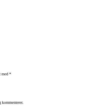
et med
*
eg kommenterer.