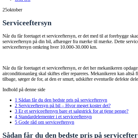
25
oktober
Serviceeftersyn
Når du får foretaget et serviceeftersyn, er det med til at forebygge ska
serviceeftersyn på din bil, afhænger fra mærke til mærke. Dette servic
serviceeftersyn omkring hver 10.000-30.000 km.
Når du får foretaget et serviceeftersyn, er det her mekanikeren opdager
airconditionanlæg skal skiftes eller repareres. Mekanikeren kan altså fi
tilbage, sørger de for, at den er smurt, udskifter eventuelle defekte del
Indhold på denne side
1
Sådan får du den bedste pris på serviceftersyn
2
Serviceeftersyn på bil – Hvor meget koster det?
3
Er et serviceeftersyn bare et salgstrick for at tjene penge?
4
Standardelementer i et serviceeftersyn
5
Gode råd om serviceeftersyn
Sådan får du den bedste pris på servicefte