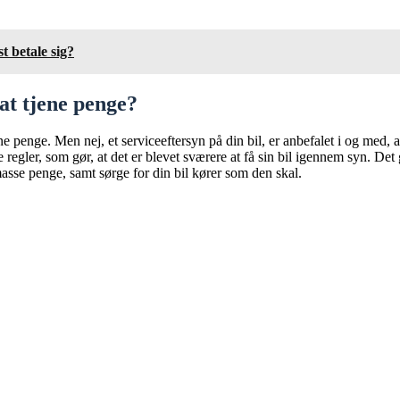
t betale sig?
 at tjene penge?
ne penge. Men nej, et serviceeftersyn på din bil, er anbefalet i og med, af 
er, som gør, at det er blevet sværere at få sin bil igennem syn. Det gør, 
 masse penge, samt sørge for din bil kører som den skal.