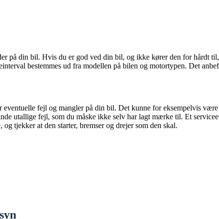
der på din bil. Hvis du er god ved din bil, og ikke kører den for hårdt ti
einterval bestemmes ud fra modellen på bilen og motortypen. Det anbefale
 eventuelle fejl og mangler på din bil. Det kunne for eksempelvis være at
nde utallige fejl, som du måske ikke selv har lagt mærke til. Et servicee
e, og tjekker at den starter, bremser og drejer som den skal.
rsyn