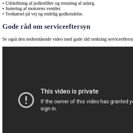
• Udskiftning af pollenfilter og rensning af anlæg.
• Justering af motorens ventiler.
• Testkørsel på vej og endelig godkendelse.
Gode råd om serviceeftersyn
Se også den nedenstående video med gode råd omkring serviceeftersy