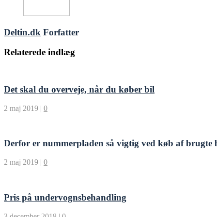
Deltin.dk
Forfatter
Relaterede indlæg
Det skal du overveje, når du køber bil
2 maj 2019
|
0
Derfor er nummerpladen så vigtig ved køb af brugte b
2 maj 2019
|
0
Pris på undervognsbehandling
3 december 2018
|
0