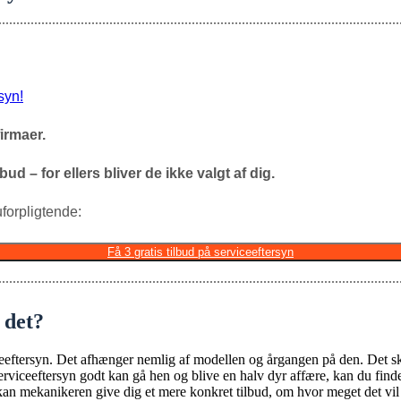
syn!
irmaer.
ud – for ellers bliver de ikke valgt af dig.
forpligtende:
Få 3 gratis tilbud på serviceeftersyn
 det?
viceeftersyn. Det afhænger nemlig af modellen og årgangen på den. Det sky
 serviceeftersyn godt kan gå hen og blive en halv dyr affære, kan du finde
fra kan mekanikeren give dig et mere konkret tilbud, om hvor meget det 