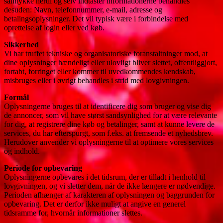
samtykke hertil og selv indtaster informationerne behandles
desuden: Navn, telefonnummer, e-mail, adresse og
betalingsoplysninger. Det vil typisk være i forbindelse med
oprettelse af login eller ved køb.
Sikkerhed
Vi har truffet tekniske og organisatoriske foranstaltninger mod, at
dine oplysninger hændeligt eller ulovligt bliver slettet, offentliggjort,
fortabt, forringet eller kommer til uvedkommendes kendskab,
misbruges eller i øvrigt behandles i strid med lovgivningen.
Formål
Oplysningerne bruges til at identificere dig som bruger og vise dig
de annoncer, som vil have størst sandsynlighed for at være relevante
for dig, at registrere dine køb og betalinger, samt at kunne levere de
services, du har efterspurgt, som f.eks. at fremsende et nyhedsbrev.
Herudover anvender vi oplysningerne til at optimere vores services
og indhold.
Periode for opbevaring
Oplysningerne opbevares i det tidsrum, der er tilladt i henhold til
lovgivningen, og vi sletter dem, når de ikke længere er nødvendige.
Perioden afhænger af karakteren af oplysningen og baggrunden for
opbevaring. Det er derfor ikke muligt at angive en generel
tidsramme for, hvornår informationer slettes.