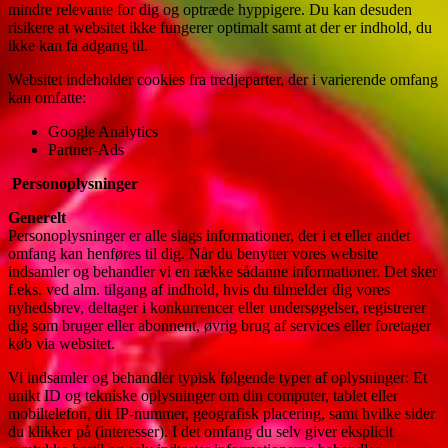
mindre relevante for dig og optræde hyppigere. Du kan desuden
risikere at websitet ikke fungerer optimalt samt at der er indhold, du
ikke kan få adgang til.
Websitet indeholder cookies fra tredjeparter, der i varierende omfang
kan omfatte:
Google Analytics
Partner-Ads
Personoplysninger
Generelt
Personoplysninger er alle slags informationer, der i et eller andet
omfang kan henføres til dig. Når du benytter vores website
indsamler og behandler vi en række sådanne informationer. Det sker
f.eks. ved alm. tilgang af indhold, hvis du tilmelder dig vores
nyhedsbrev, deltager i konkurrencer eller undersøgelser, registrerer
dig som bruger eller abonnent, øvrig brug af services eller foretager
køb via websitet.
Vi indsamler og behandler typisk følgende typer af oplysninger: Et
unikt ID og tekniske oplysninger om din computer, tablet eller
mobiltelefon, dit IP-nummer, geografisk placering, samt hvilke sider
du klikker på (interesser). I det omfang du selv giver eksplicit