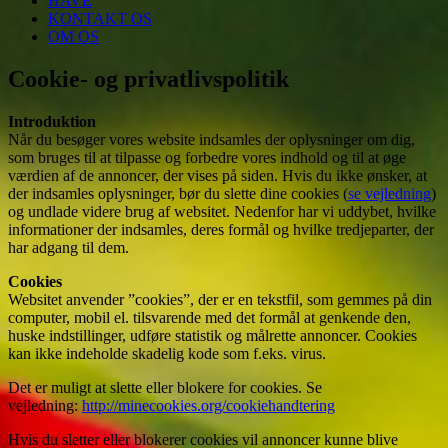
HAVE
KONTAKT OS
OM OS
Cookie- og privatlivspolitik
Introduktion
Når du besøger vores website indsamles der oplysninger om dig,
som bruges til at tilpasse og forbedre vores indhold og til at øge
værdien af de annoncer, der vises på siden. Hvis du ikke ønsker, at
der indsamles oplysninger, bør du slette dine cookies (
se vejledning
)
og undlade videre brug af websitet. Nedenfor har vi uddybet, hvilke
informationer der indsamles, deres formål og hvilke tredjeparter, der
har adgang til dem.
Cookies
Websitet anvender ”cookies”, der er en tekstfil, som gemmes på din
computer, mobil el. tilsvarende med det formål at genkende den,
huske indstillinger, udføre statistik og målrette annoncer. Cookies
kan ikke indeholde skadelig kode som f.eks. virus.
Det er muligt at slette eller blokere for cookies. Se
vejledning:
http://minecookies.org/cookiehandtering
Hvis du sletter eller blokerer cookies vil annoncer kunne blive