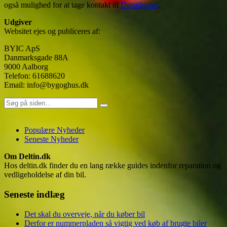
også mulighed for at tage kontakt til
Datatilsynet
.
Udgiver
Websitet ejes og publiceres af:
BYIC ApS
Danmarksgade 88A
9000 Aalborg
Telefon: 61688620
Email: info@bygoghus.dk
Søg
efter:
Populære Nyheder
Seneste Nyheder
Om Deltin.dk
Hos deltin.dk finder du en lang række guides indenfor reparation og
vedligeholdelse af din bil.
Seneste indlæg
Det skal du overveje, når du køber bil
Derfor er nummerpladen så vigtig ved køb af brugte biler