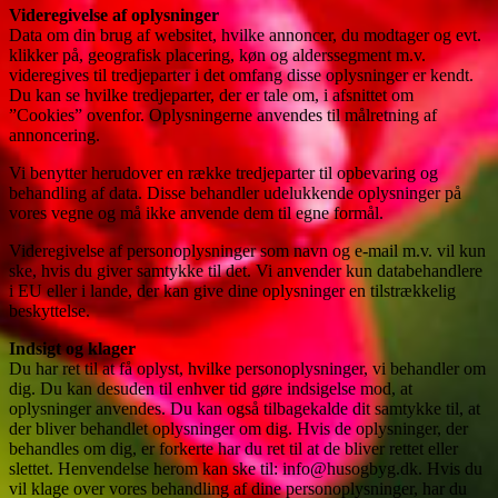
Videregivelse af oplysninger
Data om din brug af websitet, hvilke annoncer, du modtager og evt.
klikker på, geografisk placering, køn og alderssegment m.v.
videregives til tredjeparter i det omfang disse oplysninger er kendt.
Du kan se hvilke tredjeparter, der er tale om, i afsnittet om
”Cookies” ovenfor. Oplysningerne anvendes til målretning af
annoncering.
Vi benytter herudover en række tredjeparter til opbevaring og
behandling af data. Disse behandler udelukkende oplysninger på
vores vegne og må ikke anvende dem til egne formål.
Videregivelse af personoplysninger som navn og e-mail m.v. vil kun
ske, hvis du giver samtykke til det. Vi anvender kun databehandlere
i EU eller i lande, der kan give dine oplysninger en tilstrækkelig
beskyttelse.
Indsigt og klager
Du har ret til at få oplyst, hvilke personoplysninger, vi behandler om
dig. Du kan desuden til enhver tid gøre indsigelse mod, at
oplysninger anvendes. Du kan også tilbagekalde dit samtykke til, at
der bliver behandlet oplysninger om dig. Hvis de oplysninger, der
behandles om dig, er forkerte har du ret til at de bliver rettet eller
slettet. Henvendelse herom kan ske til: info@husogbyg.dk. Hvis du
vil klage over vores behandling af dine personoplysninger, har du